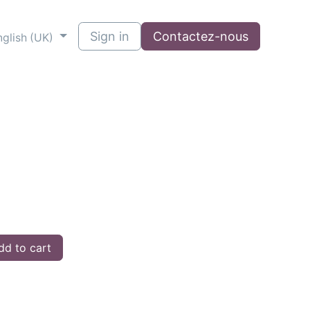
Sign in
Contactez-nous
nglish (UK)
d to cart