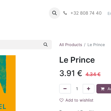
propos de nous
Books in english
+32 808 74 40
Blog
E
All Products
Le Prince
Le Prince
3.91
€
4.34
€
Ad
Add to wishlist