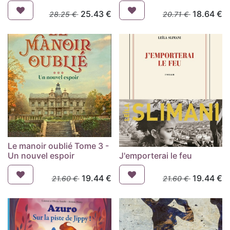
25.43
€
18.64
€
28.25
€
20.71
€
Le manoir oublié Tome 3 -
Un nouvel espoir
J'emporterai le feu
19.44
€
19.44
€
21.60
€
21.60
€