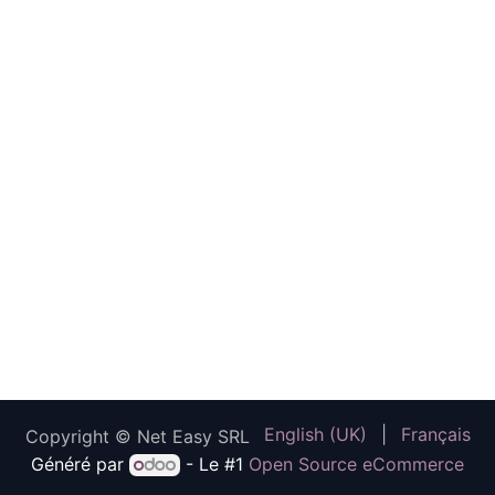
English (UK)
|
Français
Copyright © Net Easy SRL
Généré par
- Le #1
Open Source eCommerce