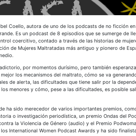
abel Coello, autora de uno de los podcasts de no ficción en
ande. Es un podcast de 8 episodios que se sumerge de ll
ntrol coercitivo, contado a través de las historias de mujer
ción de Mujeres Maltratadas más antiguo y pionero de Esp
medio.
tradictorio, por momentos durísimo, pero también esperanz
 mejor los mecanismos del maltrato, cómo se va generand
les de alerta, las dificultades que tiene salir por la depend
os menores y cómo, pese a las dificultades, es posible sal
de ha sido merecedor de varios importantes premios, como
toria o investigación periodística, un premio Ondas del Po
 contra la Violencia de Género (audio) y el Premio Podwoma
los International Women Podcast Awards y ha sido finalist