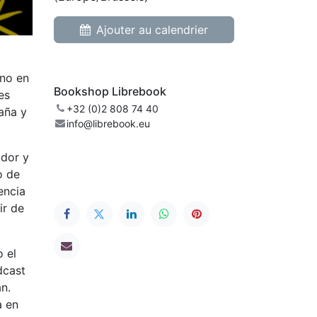
Ajouter au calendrier
eno en
Bookshop Librebook
es
+32 (0)2 808 74 40
aña y
info@librebook.eu
ador y
o de
encia
ir de
 el
dcast
n.
a en