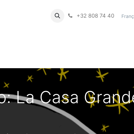
propos de nous
Books in english
+32 808 74 40
Blog
Franç
lo: La Casa Grand